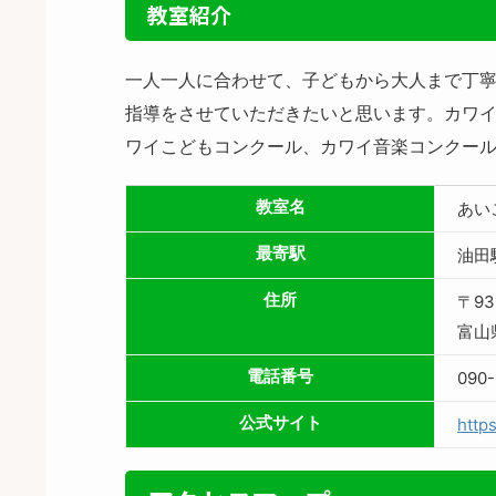
教室紹介
一人一人に合わせて、子どもから大人まで丁
指導をさせていただきたいと思います。カワ
ワイこどもコンクール、カワイ音楽コンクー
教室名
あい
最寄駅
油田
住所
〒93
富山
電話番号
090-
公式サイト
https