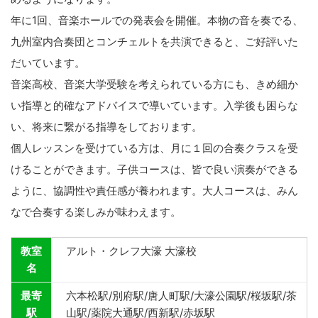
年に1回、音楽ホールでの発表会を開催。本物の音を奏でる、
九州室内合奏団とコンチェルトを共演できると、ご好評いた
だいています。
音楽高校、音楽大学受験を考えられている方にも、きめ細か
い指導と的確なアドバイスで導いています。入学後も困らな
い、将来に繋がる指導をしております。
個人レッスンを受けている方は、月に１回の合奏クラスを受
けることができます。子供コースは、皆で良い演奏ができる
ように、協調性や責任感が養われます。大人コースは、みん
なで合奏する楽しみが味わえます。
教室
アルト・クレフ大濠 大濠校
名
最寄
六本松駅/別府駅/唐人町駅/大濠公園駅/桜坂駅/茶
駅
山駅/薬院大通駅/西新駅/赤坂駅