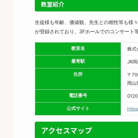
教室紹介
生徒様も年齢、価値観、先生との相性等も様々
が登録されており、3Fホールでのコンサート
教室名
株式
最寄駅
JR
住所
〒70
岡山
電話番号
0120
公式サイト
http
アクセスマップ