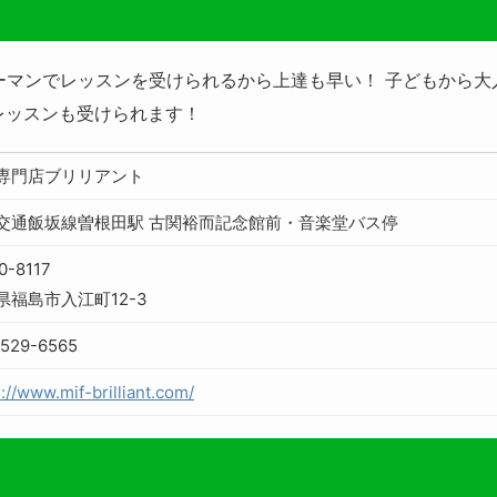
ーマンでレッスンを受けられるから上達も早い！ 子どもから
レッスンも受けられます！
専門店ブリリアント
交通飯坂線曽根田駅 古関裕而記念館前・音楽堂バス停
0-8117
県福島市入江町12-3
529-6565
://www.mif-brilliant.com/