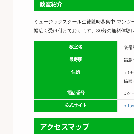
教室紹介
ミュージックスクール生徒随時募集中 マンツ
幅広く受け付けております。30分の無料体験
教室名
楽器
最寄駅
福島
住所
〒96
福島
電話番号
024-
公式サイト
https
アクセスマップ