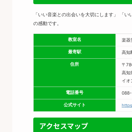
「いい音楽との出会いを大切にします」 「い
の感動です。
教室名
楽器
最寄駅
高知
住所
〒78
高知
イオ
電話番号
088-
公式サイト
https
アクセスマップ