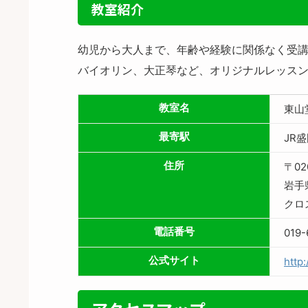
教室紹介
幼児から大人まで、年齢や経験に関係なく受講
バイオリン、大正琴など、オリジナルレッス
教室名
東山
最寄駅
JR
住所
〒02
岩手
クロ
電話番号
019
公式サイト
http