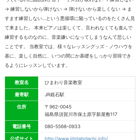
→ 練習しないから弾けない → 弾けないから楽しくない → ま
すます練習しない…という悪循環に陥っているのをたくさん見
て来ました。 本来ピアノは楽しくて、言われなくても進んで
練習するものなのに、音楽嫌いになってしまうなんて悲しい
ことです。 当教室では、様々なレッスングッズ・ノウハウを
基に、楽しく自然に、いつの間にか基礎をしっかり習得でき
るようにレッスンしています。
教室名
ひまわり音楽教室
最寄駅
JR鏡石駅
住所
〒962-0045
福島県須賀川市保土原字新屋敷117
電話番号
080-5568-0933
公式サイト
http://www.iihitabidachi.info/