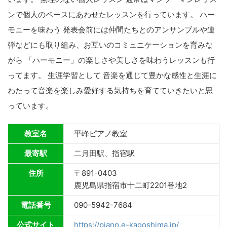
ンで個人のペースにあわせたレッスンを行っています。 ハー
モニーを味わう 発表会前には仲間たちとのアンサンブルや連
弾などにも取り組み、お互いのコミュニケーションを育みな
がら 「ハーモニー」の楽しさや美しさを味わうレッスンも行
ってます。 生涯学習として 音楽を通じて豊かな感性と生涯に
わたって音楽を楽しみ愛好する気持ちを育てていきたいと思
っています。
教室名
平峰ピアノ教室
最寄駅
二月田駅、指宿駅
住所
〒891-0403
鹿児島県指宿市十二町2201番地2
電話番号
090-5942-7684
公式サイト
https://piano.e-kagoshima.jp/