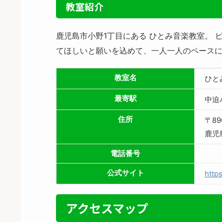
教室紹介
鹿児島市小野1丁目にある ひとみ音楽教室。
てほしいと願いを込めて、一人一人のペース
教室名
ひと
最寄駅
中迫
住所
〒89
鹿児
電話番号
公式サイト
http
アクセスマップ