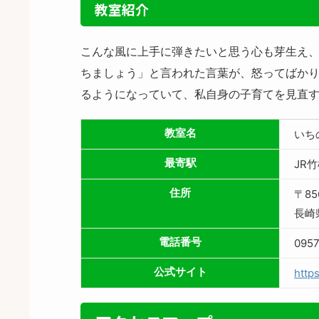
教室紹介
こんな風に上手に弾きたいと思う心も芽生え、
ちましょう」と言われた言葉が、怒ってばかり
るようになっていて、私自身の子育てを見直
教室名
いち
最寄駅
JR
住所
〒85
長崎
電話番号
0957
公式サイト
http