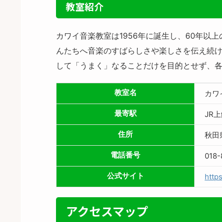
教室紹介
カワイ音楽教室は1956年に誕生し、60年
んたちへ音楽のすばらしさや楽しさを伝え続け
して「うまく」なることだけを目的とせず、
教室名
カワ
最寄駅
JR
住所
秋田
電話番号
018-
公式サイト
https
アクセスマップ