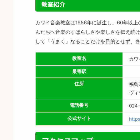
教室紹介
カワイ音楽教室は1956年に誕生し、60年
んたちへ音楽のすばらしさや楽しさを伝え続け
して「うまく」なることだけを目的とせず、
教室名
カワ
最寄駅
住所
福島
ヴィ
電話番号
024
公式サイト
https