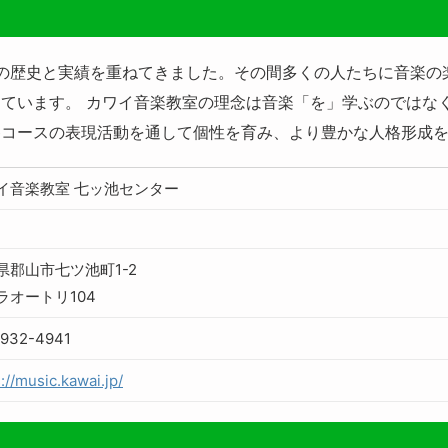
以上の歴史と実績を重ねてきました。その間多くの人たちに音楽
ています。 カワイ音楽教室の理念は音楽「を」学ぶのではな
各コースの表現活動を通して個性を育み、より豊かな人格形成
イ音楽教室 七ッ池センター
県郡山市七ツ池町1-2
ラオートリ104
-932-4941
://music.kawai.jp/