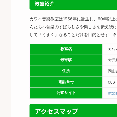
教室紹介
カワイ音楽教室は1956年に誕生し、60年
んたちへ音楽のすばらしさや楽しさを伝え続け
して「うまく」なることだけを目的とせず、
教室名
カワ
最寄駅
大元
住所
岡山
電話番号
086-
公式サイト
https
アクセスマップ