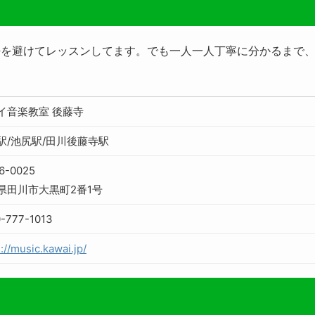
密を避けてレッスンしてます。でも一人一人丁寧に分かるまで
イ音楽教室 後藤寺
駅/池尻駅/田川後藤寺駅
6-0025
県田川市大黒町2番1号
-777-1013
://music.kawai.jp/