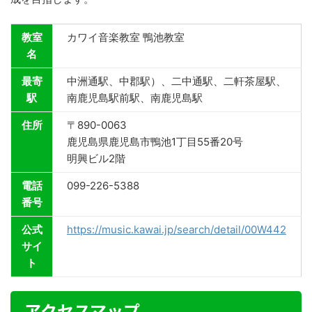
教室
カワイ音楽教室 鴨池教室
名
最寄
中洲通駅、中郡駅）、二中通駅、二軒茶屋駅、
駅
南鹿児島駅前駅、南鹿児島駅
住所
〒890-0063
鹿児島県鹿児島市鴨池1丁目55番20号
明興ビル2階
電話
099-226-5388
番号
公式
https://music.kawai.jp/search/detail/00W442
サイ
ト
アクセスマップ