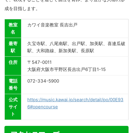
成を目指します。
教室
カワイ音楽教室 長吉出戸
名
最寄
久宝寺駅、八尾南駅、出戸駅、加美駅、喜連瓜破
駅
駅、大和路線、新加美駅、長原駅
住所
〒547-0011
大阪府大阪市平野区長吉出戸6丁目1-15
電話
072-334-5900
番号
公式
https://music.kawai.jp/search/detail/po/00E93
サイ
6#opencourse
ト