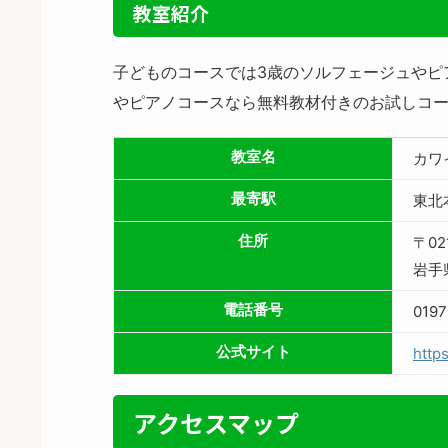
教室紹介
子どものコースでは3歳のソルフェージュやピ
やピアノコースなら無料教材付きのお試しコー
教室名
カワ
最寄駅
東北
住所
〒02
岩手
電話番号
019
公式サイト
http
アクセスマップ