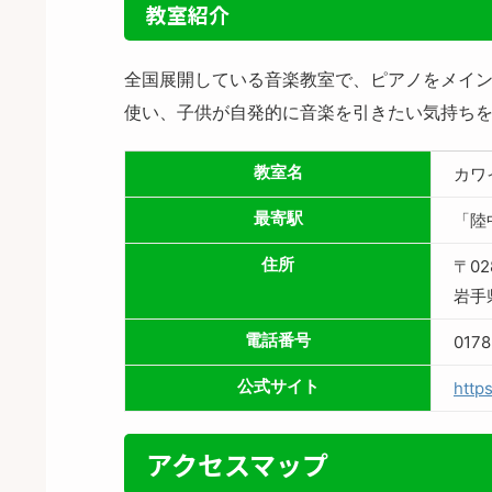
教室紹介
全国展開している音楽教室で、ピアノをメイ
使い、子供が自発的に音楽を引きたい気持ち
教室名
カワ
最寄駅
「陸
住所
〒02
岩手
電話番号
0178
公式サイト
http
アクセスマップ