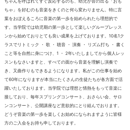
ちゃんを呼ばれてすぐ反応するのも、幼児が音の出る「おも
ちゃ」を好むのも音楽をきくのと何ら変わりません。特に言
葉をおぼえるころに音楽の第一歩を始められたら理想的で
す。当学院では幼児期の第一歩として楽しいグループレッス
ンから始めておりとても良い成果を上げております。10名1ク
ラスでリトミック ・ 歌 ・ 聴音 ・ 演奏 ・ リズム打ち ・ 書く
こと等を自然に身につけ、1 ・ 2年いたしましてから個人レッ
スンもなさいますと、すべての面から音楽を理解し演奏で
き、又曲作りもできるようになります。私がこの仕事を始め
て60年になりますが本当にたくさんの生徒たちが各方面で活
躍いたしております。当学院では理想と情熱をもって音楽に
接しており、毎年スプリングコンサート、おさらい会、サロ
ンコンサート、公開講座など意欲的にとり組んでおります。
どうぞ音楽の第一歩を楽しくお始めになられますように皆様
方のご入会をお持ち申しております。