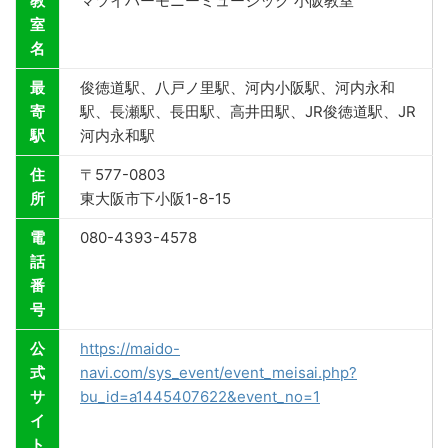
教
マツイハーモニーミュージック 小阪教室
室
名
最
俊徳道駅、八戸ノ里駅、河内小阪駅、河内永和
寄
駅、長瀬駅、長田駅、高井田駅、JR俊徳道駅、JR
駅
河内永和駅
住
〒577-0803
所
東大阪市下小阪1-8-15
電
080-4393-4578
話
番
号
公
https://maido-
式
navi.com/sys_event/event_meisai.php?
サ
bu_id=a1445407622&event_no=1
イ
ト