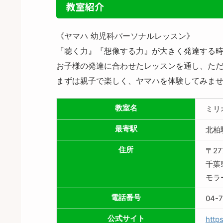
教室紹介
《ヤマハ 幼児科パーソナルレッスン》
『聴く力』『想像する力』が大きく発達する
お子様の発達に合わせたレッスンを通し、た
まずは親子で楽しく、ヤマハを体験してみま
教室名
ミリ
最寄駅
北柏
住所
〒27
千葉
モラ
電話番号
04-7
公式サイト
http