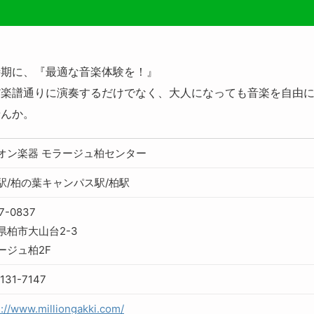
時期に、『最適な音楽体験を！』
だ楽譜通りに演奏するだけでなく、大人になっても音楽を自由
せんか。
オン楽器 モラージュ柏センター
駅/柏の葉キャンパス駅/柏駅
7-0837
県柏市大山台2-3
ージュ柏2F
131-7147
s://www.milliongakki.com/