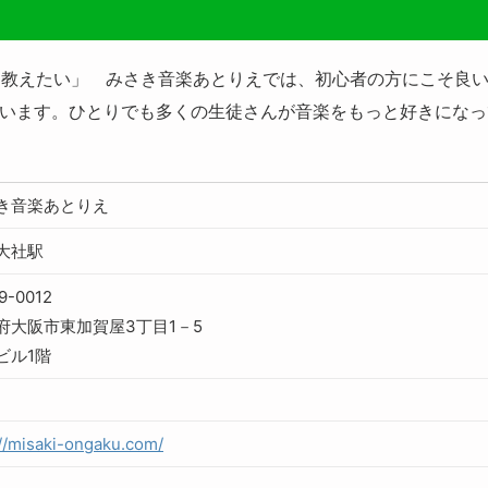
て教えたい」 みさき音楽あとりえでは、初心者の方にこそ良
ています。ひとりでも多くの生徒さんが音楽をもっと好きにな
き音楽あとりえ
大社駅
9-0012
府大阪市東加賀屋3丁目1－5
ビル1階
://misaki-ongaku.com/