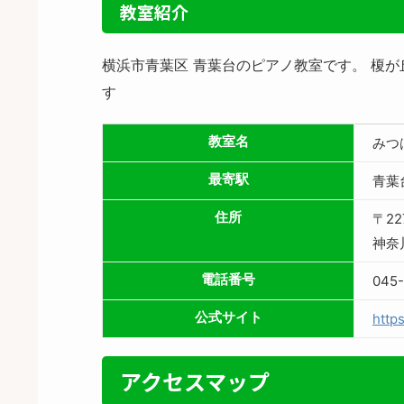
教室紹介
横浜市青葉区 青葉台のピアノ教室です。 榎
す
教室名
みつ
最寄駅
青葉
住所
〒22
神奈
電話番号
045
公式サイト
http
アクセスマップ