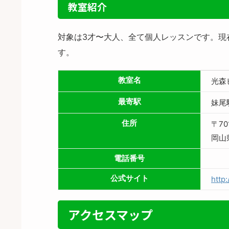
教室紹介
対象は3才〜大人、全て個人レッスンです。現
す。
教室名
光森
最寄駅
妹尾
住所
〒70
岡山
電話番号
公式サイト
http
アクセスマップ