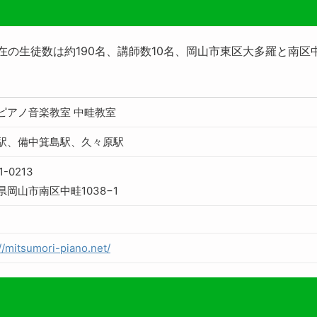
在の生徒数は約190名、講師数10名、岡山市東区大多羅と南区
ピアノ音楽教室 中畦教室
駅、備中箕島駅、久々原駅
1-0213
県岡山市南区中畦1038−1
://mitsumori-piano.net/