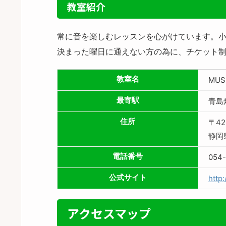
教室紹介
常に音を楽しむレッスンを心がけています。
決まった曜日に通えない方の為に、チケット
教室名
MU
最寄駅
青島
住所
〒42
静岡
電話番号
054-
公式サイト
http
アクセスマップ