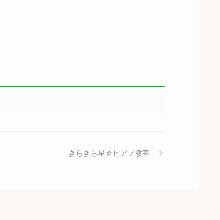
きらきら星☆ピアノ教室