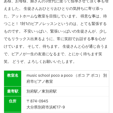
あ様、お母様、娘さんの3世代に渡って指導させて頂く事も増
えました。 生徒さんおひとりおひとりの気持ちに寄り添っ
た、アットホームな教室を目指しています。 得意な事は、待
つこと！ 1対1のピアノレッスンというのは、とても緊張する
ものです。 不安いっぱい、緊張いっぱいの生徒さんが、少し
でもリラックス出来るように、常に笑顔でお話する事を心が
けています。 そして、待ちます。 生徒さんと心が通じ合うま
で、ピアノが一生の友達になるまで、とにかく待ちます笑
笑。 どうぞ、よろしくお願いいたします。
教室名
music school poco a poco （ポコ ア ポコ） 別
府市ピアノ教室
最寄駅
別府駅／東別府駅
住所
〒874-0945
大分県別府市浜町17-9