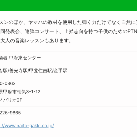
ッスンのほか、ヤマハの教材を使用した弾く力だけでなく自然
同発表会、連弾コンサート、上昇志向を持つ子供のためのPT
の大人の音楽レッスンもあります。
楽器 甲府東センター
府駅/善光寺駅/甲斐住吉駅/金手駅
0-0862
県甲府市朝気3-1-12
ノバリオ2F
226-9865
s://www.naito-gakki.co.jp/