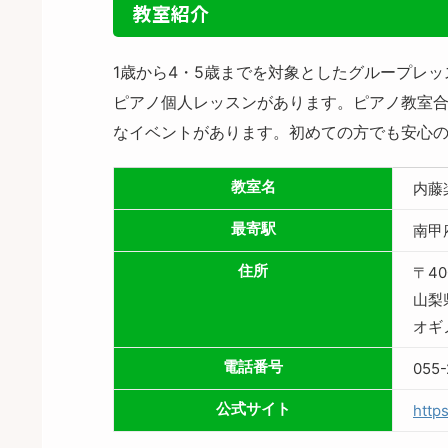
教室紹介
1歳から4・5歳までを対象としたグループレ
ピアノ個人レッスンがあります。ピアノ教室合
なイベントがあります。初めての方でも安心
教室名
内藤
最寄駅
南甲
住所
〒40
山梨
オギ
電話番号
055-
公式サイト
http