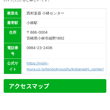
教室名
西村楽器 小林センター
最寄駅
小林駅
住所
〒886-0004
宮崎県小林市細野1892
電話番
0984-23-2406
号
公式サ
https://nishi-
イト
mura.co.jp/tenpokyousitu/kobayashi_center/
アクセスマップ