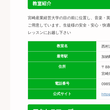
教室紹介
宮崎産業経営大学の目の前に位置し、音楽・
ご用意しています。生徒様の安全・安心・快適
レッスンにお越し下さい
教室名
西村
最寄駅
加納
住所
〒88
宮崎
電話番号
098
公式サイト
http