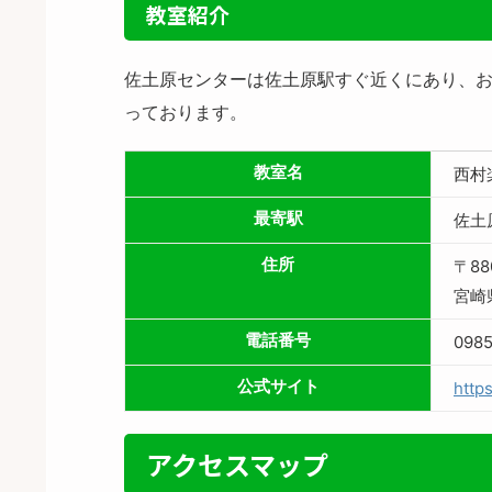
教室紹介
佐土原センターは佐土原駅すぐ近くにあり、
っております。
教室名
西村
最寄駅
佐土
住所
〒88
宮崎
電話番号
098
公式サイト
http
アクセスマップ