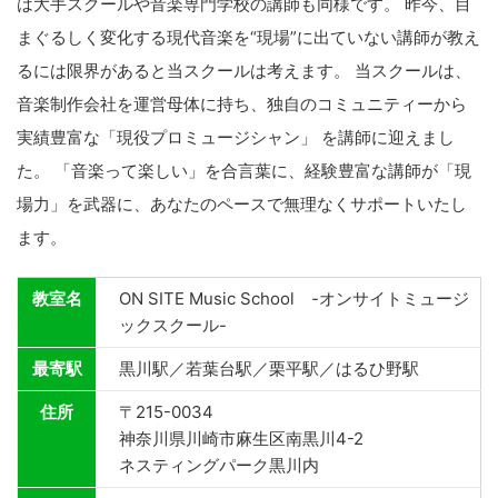
は大手スクールや音楽専門学校の講師も同様です。 昨今、目
まぐるしく変化する現代音楽を“現場”に出ていない講師が教え
るには限界があると当スクールは考えます。 当スクールは、
音楽制作会社を運営母体に持ち、独自のコミュニティーから
実績豊富な「現役プロミュージシャン」 を講師に迎えまし
た。 「音楽って楽しい」を合言葉に、経験豊富な講師が「現
場力」を武器に、あなたのペースで無理なくサポートいたし
ます。
教室名
ON SITE Music School -オンサイトミュージ
ックスクール-
最寄駅
黒川駅／若葉台駅／栗平駅／はるひ野駅
住所
〒215-0034
神奈川県川崎市麻生区南黒川4-2
ネスティングパーク黒川内