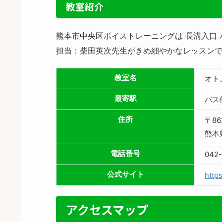
教室紹介
熊本市中央区ボイストレーニングは 長溝入口
担当：柴田英次先生がきめ細やかなレッスンで
教室名
オト
最寄駅
バス
住所
〒86
熊本
電話番号
042
公式サイト
http
アクセスマップ