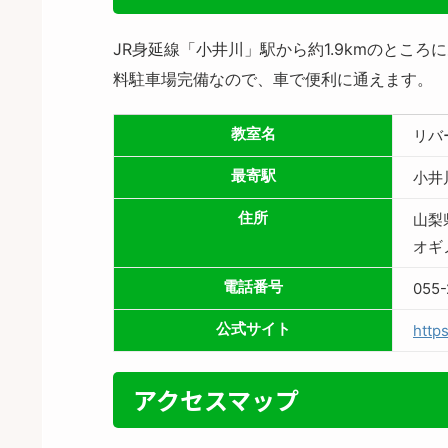
JR身延線「小井川」駅から約1.9kmのと
料駐車場完備なので、車で便利に通えます。
教室名
リバ
最寄駅
小井
住所
山梨
オギ
電話番号
055-
公式サイト
https
アクセスマップ