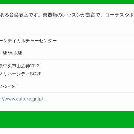
ころにある音楽教室です。楽器類のレッスンが豊富で、コーラスや
ーシティカルチャーセンター
川駅/常永駅
県中央市山之神1122
ノリバーシティSC2F
273-1911
://www.culture.gr.jp/