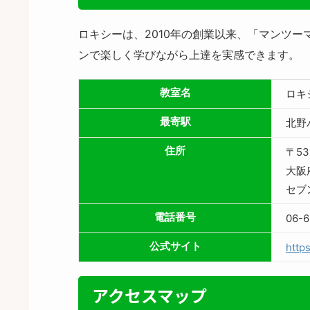
ロキシーは、2010年の創業以来、「マンツ
ンで楽しく学びながら上達を実感できます。
教室名
ロキ
最寄駅
北野
住所
〒53
大阪
セブ
電話番号
06-6
公式サイト
http
アクセスマップ