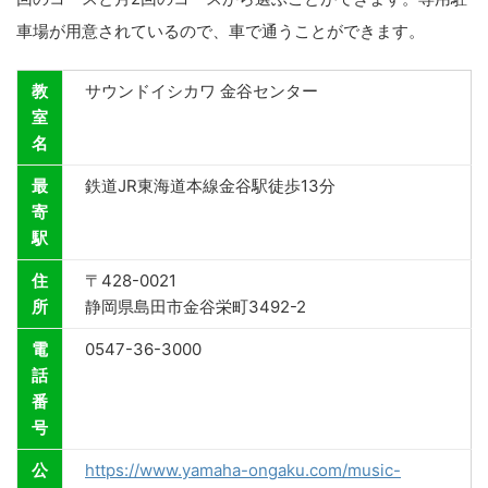
車場が用意されているので、車で通うことができます。
教
サウンドイシカワ 金谷センター
室
名
最
鉄道JR東海道本線金谷駅徒歩13分
寄
駅
住
〒428-0021
所
静岡県島田市金谷栄町3492-2
電
0547-36-3000
話
番
号
公
https://www.yamaha-ongaku.com/music-