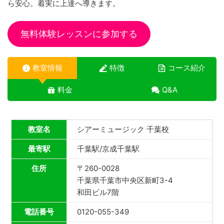
ら安心。着実に上達へ導きます。
無料体験レッスンに参加する
教室情報
特徴
コース紹介
料金
Q&A
教室名
シアーミュージック 千葉校
最寄駅
千葉駅/京成千葉駅
住所
〒260-0028
千葉県千葉市中央区新町3-4
和田ビル7階
電話番号
0120-055-349