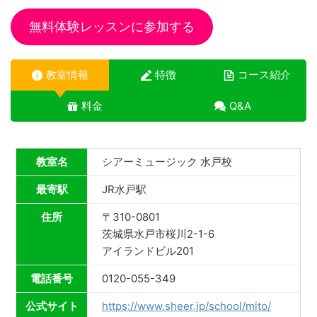
無料体験レッスンに参加する
教室情報
特徴
コース紹介
料金
Q&A
教室名
シアーミュージック 水戸校
最寄駅
JR水戸駅
住所
〒310-0801
茨城県水戸市桜川2-1-6
アイランドビル201
電話番号
0120-055-349
公式サイト
https://www.sheer.jp/school/mito/