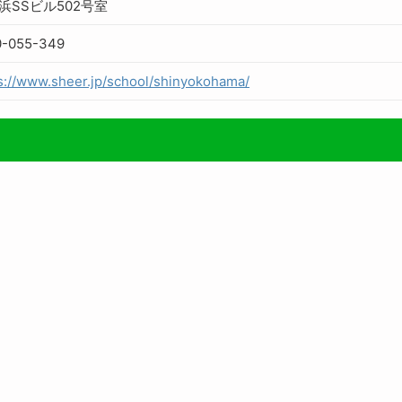
浜SSビル502号室
0-055-349
s://www.sheer.jp/school/shinyokohama/