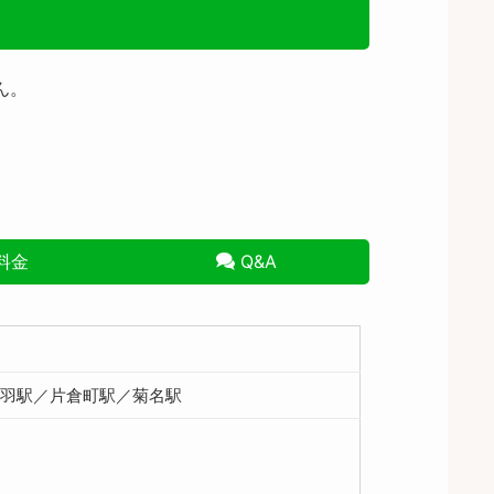
ん。
料金
Q&A
新羽駅／片倉町駅／菊名駅