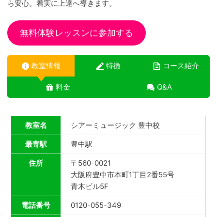
ら安心。着実に上達へ導きます。
無料体験レッスンに参加する
教室情報
特徴
コース紹介
料金
Q&A
教室名
シアーミュージック 豊中校
最寄駅
豊中駅
住所
〒560-0021
大阪府豊中市本町1丁目2番55号
青木ビル5F
電話番号
0120-055-349