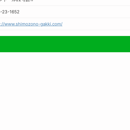
-23-1652
s://www.shimozono-gakki.com/