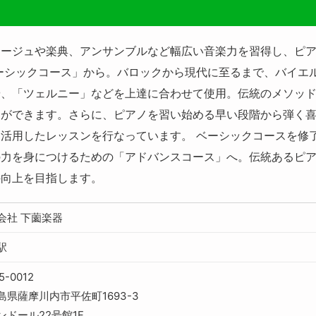
ェージュや楽典、アンサンブルなど幅広い音楽力を習得し、ピ
ーシックコース」から。バロックから現代に至るまで、バイエ
や、「ツェルニー」などを上達に合わせて使用。伝統のメソッ
とができます。さらに、ピアノを習い始める早い段階から弾く
活用したレッスンを行なっています。 ベーシックコースを修
の力を身につけるための「アドバンスコース」へ。伝統あるピ
の向上を目指します。
会社 下薗楽器
駅
5-0012
島県薩摩川内市平佐町1693-3
ンドール22号館1F