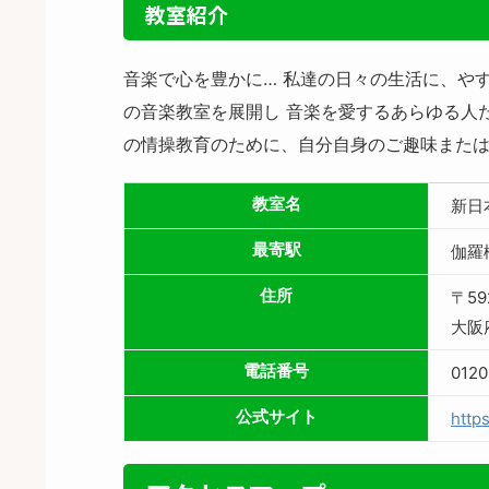
教室紹介
音楽で心を豊かに… 私達の日々の生活に、や
の音楽教室を展開し 音楽を愛するあらゆる人
の情操教育のために、自分自身のご趣味または
教室名
新日
最寄駅
伽羅
住所
〒59
大阪
電話番号
0120
公式サイト
http