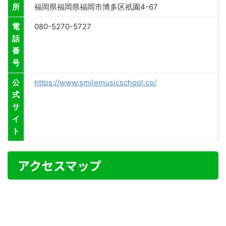
所
福岡県福岡県福岡市博多区祇園4-67
電
080-5270-5727
話
番
号
公
https://www.smilemusicschool.co/
式
サ
イ
ト
アクセスマップ