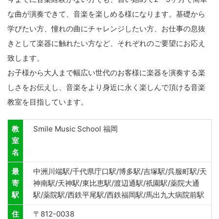
な曲が演奏できて、音楽を楽しめる様になります。基礎から
学びたい方、憧れの曲にチャレンジしたい方、お仕事の息抜
きとして楽器に触れたい方など、それぞれのご要望にお応え
致します。
お子様から大人まで幅広い世代のお客様に楽器を演奏する楽
しさをお伝えし、音楽をより身近に永く楽しんで頂ける音楽
教室を目指しています。
教
Smile Music School 福岡
室
名
最
中洲川端駅/千代県庁口駅/博多駅/吉塚駅/呉服町駅/天
寄
神南駅/天神駅/東比恵駅/渡辺通駅/祇園駅/薬院大通
駅
駅/薬院駅/西鉄平尾駅/西鉄福岡駅/馬出九大病院前駅
住
〒812-0038