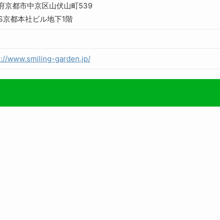
府京都市中京区山伏山町539
PS京都本社ビル地下1階
s://www.smiling-garden.jp/