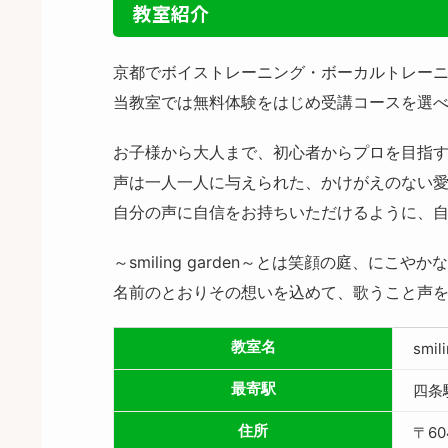
教室紹介
京都でボイストレーニング・ボーカルトレー
当教室では無料体験をはじめ受講コースを選
お子様から大人まで、初心者からプロを目指
声は一人一人に与えられた、かけがえのない
自分の声に自信をお持ちいただけるように、
～smiling garden～とは笑顔の庭、に
名前のとおりその想いを込めて、歌うこと声
教室名
smil
最寄駅
四条
住所
〒60