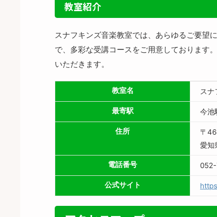
教室紹介
スナフキンズ音楽教室では、あらゆるご要望に
で、多彩な受講コースをご用意しております。
いただきます。
教室名
スナ
最寄駅
今池
住所
〒46
愛知
電話番号
052-
公式サイト
http