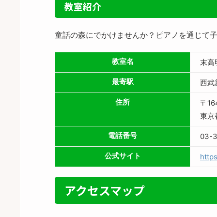
教室紹介
童話の森にでかけませんか？ピアノを通じて
教室名
末高
最寄駅
西武
住所
〒16
東京
電話番号
03-
公式サイト
http
アクセスマップ