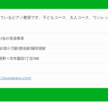
っているピアノ教室です。子どもコース、大人コース、ワンレ
ぴあの音楽教室
駅/四十万駅/曽谷駅/陽羽里駅
県野々市市粟田1丁目186
s://suwapiano.com/