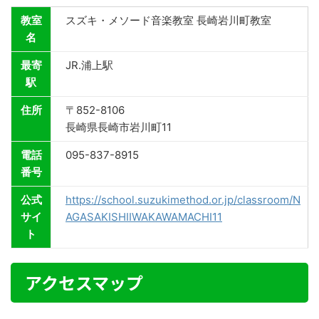
教室
スズキ・メソード音楽教室 長崎岩川町教室
名
最寄
JR.浦上駅
駅
住所
〒852-8106
長崎県長崎市岩川町11
電話
095-837-8915
番号
公式
https://school.suzukimethod.or.jp/classroom/N
サイ
AGASAKISHIIWAKAWAMACHI11
ト
アクセスマップ