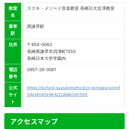
教室
スズキ・メソード音楽教室 長崎日大近澤教室
名
最寄
西諫早駅
駅
住所
〒854-0063
長崎県諫早市貝津町1555
長崎日本大学学園内
電話
0957-26-0061
番号
公式
https://school.suzukimethod.or.jp/classroom/I
サイ
SAHAYASHIKAIZUMACHI1555
ト
アクセスマップ