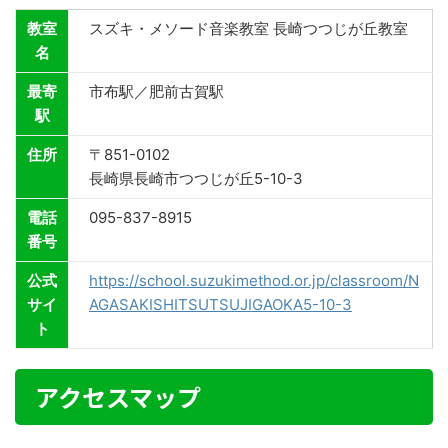
教室
スズキ・メソード音楽教室 長崎つつじが丘教室
名
最寄
市布駅／肥前古賀駅
駅
住所
〒851-0102
長崎県長崎市つつじが丘5-10-3
電話
095-837-8915
番号
公式
https://school.suzukimethod.or.jp/classroom/N
サイ
AGASAKISHITSUTSUJIGAOKA5-10-3
ト
アクセスマップ