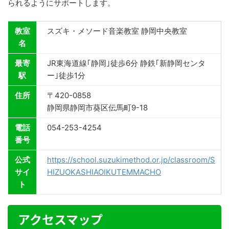
られるようにサポートします。
教室
スズキ・メソード音楽教室 静岡中央教室
名
最寄
JR東海道線｢静岡｣徒歩6分 静鉄｢新静岡センタ
駅
ー｣徒歩1分
住所
〒420-0858
静岡県静岡市葵区伝馬町9-18
電話
054-253-4254
番号
公式
https://school.suzukimethod.or.jp/classroom/S
サイ
HIZUOKASHIAOIKUTEMMACHO
ト
アクセスマップ